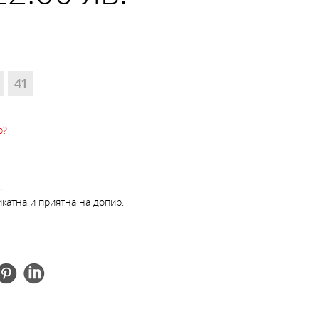
41
р?
.
икатна и приятна на допир.