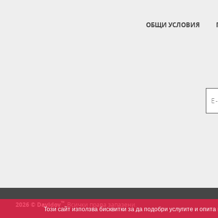
ОБЩИ УСЛОВИЯ
™
2026 © Davidov
.
Всички права запазени.
Този сайт използва бисквитки за да подобри услугите и опи