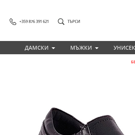
+359 876 391 621
ТЪРСИ
ДАМСКИ
МЪЖКИ
УНИСЕК
Б