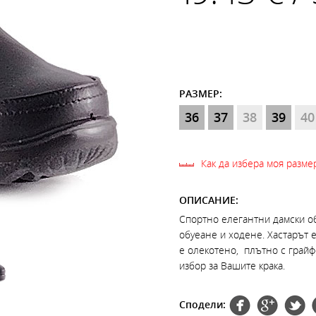
РАЗМЕР:
36
37
38
39
40
Как да избера моя разме
ОПИСАНИЕ:
Спортно елегантни дамски об
обуеане и ходене. Хастарът е
е олекотено, плътно с грайфе
избор за Вашите крака.
Сподели: