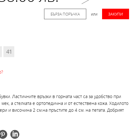
БЪРЗА ПОРЪЧКА
или
ЗАКУПИ
41
р?
увки. Ластичните връзки в горната част са за удобство при
 мек, а стелката е ортопедична и от естествена кожа. Ходилото
ри и височина 2 см.на пръстите до 4 см. на петата. Добрият