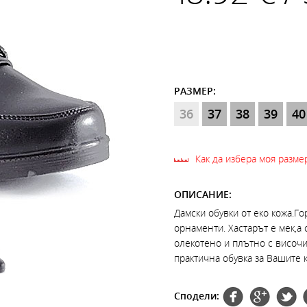
РАЗМЕР:
36
37
38
39
40
Как да избера моя разме
ОПИСАНИЕ:
Дамски обувки от еко кожа.Го
орнаменти. Хастарът е мек,а 
олекотено и плътно с височин
практична обувка за Вашите к
Сподели: