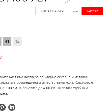
БЪРЗА ПОРЪЧКА
или
ЗАКУПИ
41
42
р?
рната част има ластик,за по-удобно обуеане и метални
стелката е ортопедична и от естествена кожа. Ходилото е
а 2.00 см.на пръстите до 4.00 см. на петата.Удобна и
рака.