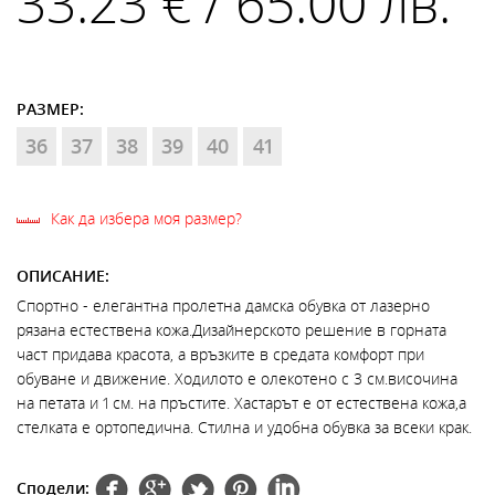
33.23 € / 65.00 лв.
РАЗМЕР:
36
37
38
39
40
41
Как да избера моя размер?
ОПИСАНИЕ:
Спортно - елегантна пролетна дамска обувка от лазерно
рязана естествена кожа.Дизайнерското решение в горната
част придава красота, а връзките в средата комфорт при
обуване и движение. Ходилото е олекотено с 3 см.височина
на петата и 1 см. на пръстите. Хастарът е от естествена кожа,а
стелката е ортопедична. Стилна и удобна обувка за всеки крак.
Сподели: