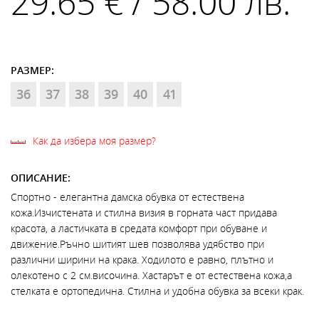
29.65 € / 58.00 лв.
РАЗМЕР:
36
37
38
39
40
41
Как да избера моя размер?
ОПИСАНИЕ:
Спортно - елегантна дамска обувка от естествена
кожа.Изчистената и стилна визия в горната част придава
красота, а ластичката в средата комфорт при обуване и
движение.Ръчно шитият шев позволява удябство при
различни ширини на крака. Ходилото е равно, плътно и
олекотено с 2 см.височина. Хастарът е от естествена кожа,а
стелката е ортопедична. Стилна и удобна обувка за всеки крак.