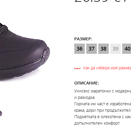
РАЗМЕР:
36
37
38
39
40
Как да избера моя разме
ОПИСАНИЕ:
Унисекс маратонки с модерна
и разходка.
Горната им част е изработена
крака, дори при продължите
Подметката е олекотена с ка
допълнителен комфорт.