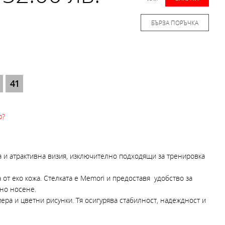
БЪРЗА ПОРЪЧКА
41
р?
 и атрактивна визия, изключително подходящи за тренировка
 от еко кожа. Стелката е Memori и предоставя удобство за
лно носене.
мера и цветни рисунки. Тя осигурява стабилност, надеждност и