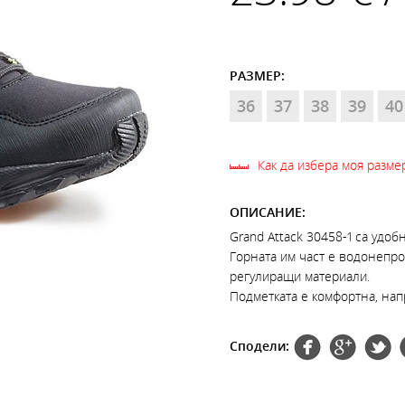
РАЗМЕР:
36
37
38
39
40
Как да избера моя разме
ОПИСАНИЕ:
Grand Attack 30458-1 са удоб
Горната им част е водонепро
регулиращи материали.
Подметката е комфортна, напр
Сподели: