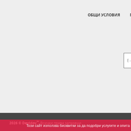
ОБЩИ УСЛОВИЯ
™
2026 © Davidov
.
Всички права запазени.
Този сайт използва бисквитки за да подобри услугите и опи