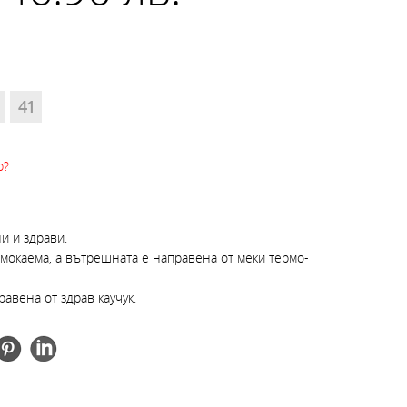
41
р?
ни и здрави.
мокаема, а вътрешната е направена от меки термо-
авена от здрав каучук.