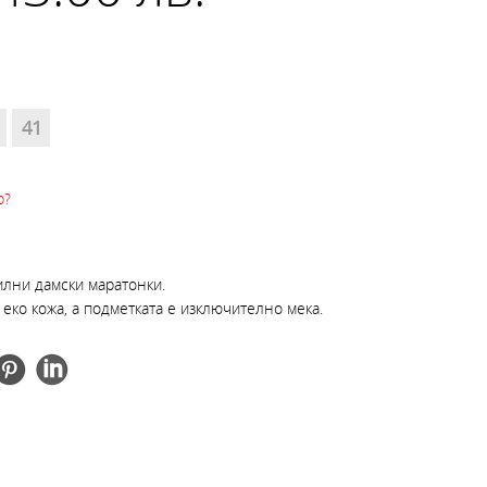
41
р?
илни дамски маратонки.
 еко кожа, а подметката е изключително мека.