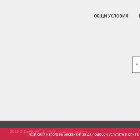
ОБЩИ УСЛОВИЯ
™
2026 © Davidov
.
Всички права запазени.
Този сайт използва бисквитки за да подобри услугите и опи