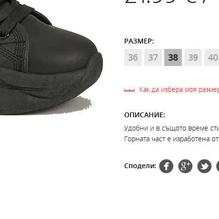
РАЗМЕР:
36
37
38
39
40
Как да избера моя разме
ОПИСАНИЕ:
Удобни и в същото време ст
Горната част е изработена от
Сподели: