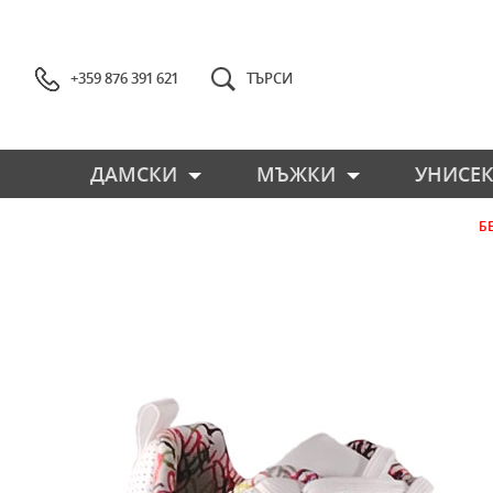
+359 876 391 621
ТЪРСИ
ДАМСКИ
МЪЖКИ
УНИСЕК
Б