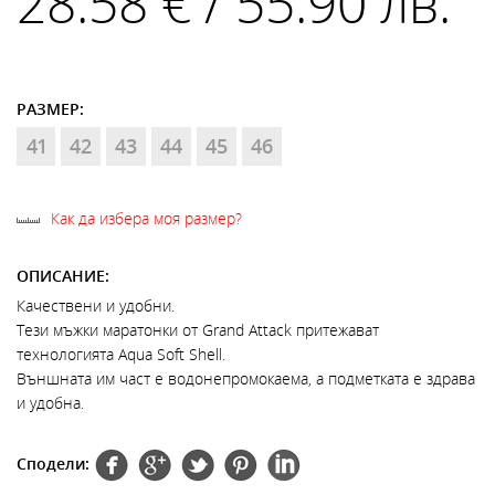
28.58 € / 55.90 лв.
РАЗМЕР:
41
42
43
44
45
46
Как да избера моя размер?
ОПИСАНИЕ:
Качествени и удобни.
Тези мъжки маратонки от Grand Attack притежават
технологията Aqua Soft Shell.
Външната им част е водонепромокаема, а подметката е здрава
и удобна.
Сподели: