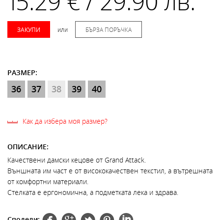
15.29 € / 29.90 лв.
ЗАКУПИ
или
БЪРЗА ПОРЪЧКА
РАЗМЕР:
36
37
38
39
40
Как да избера моя размер?
ОПИСАНИЕ:
Качествени дамски кецове от Grand Attack.
Външната им част е от висококачествен текстил, а вътрешната
от комфортни материали.
Стелката е ергономична, а подметката лека и здрава.
Сподели: