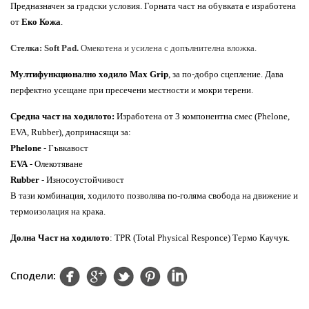
Предназначен за градски условия. Горната част на обувката е изработена
от
Еко Кожа
.
Стелка: Soft Pad.
Омекотена и усилена с допълнителна вложка.
Мултифункционално ходило Max Grip
, за по-добро сцепление. Дава
перфектно усещане при пресечени местности и мокри терени.
Средна част на ходилото:
Изработена от 3 компонентна смес (Phelone,
EVA, Rubber), допринасящи за:
Phelone
- Гъвкавост
EVA
- Олекотяване
Rubber
- Износоустойчивост
В тази комбинация, ходилото позволява по-голяма свобода на движение и
термоизолация на крака.
Долна Част на ходилото
: TPR (Total Physical Responce) Термо Каучук.
Сподели: