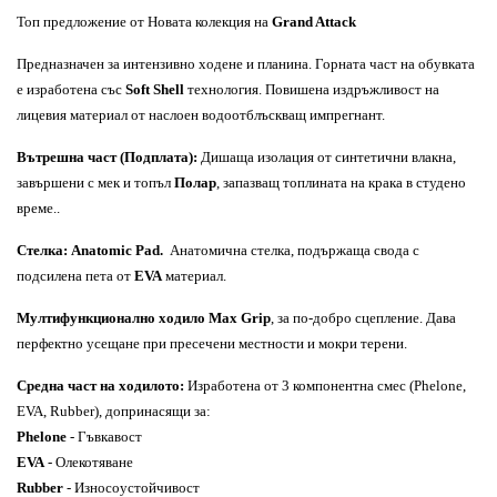
Топ предложение от Новата колекция на
Grand Attack
Предназначен за интензивно ходене и планина. Горната част на обувката
е изработена със
Soft Shell
технология. Повишена издръжливост на
лицевия материал от наслоен водоотблъскващ импрегнант.
Вътрешна част (Подплата):
Дишаща изолация от синтетични влакна,
завършени с мек и топъл
Полар
, запазващ топлината на крака в студено
време..
Стелка: Anatomic Pad.
Анатомична стелка, подържаща свода с
подсилена пета от
EVA
материал.
Мултифункционално ходило Max Grip
, за по-добро сцепление. Дава
перфектно усещане при пресечени местности и мокри терени.
Средна част на ходилото:
Изработена от 3 компонентна смес (Phelone,
EVA, Rubber), допринасящи за:
Phelone
- Гъвкавост
EVA
- Олекотяване
Rubber
- Износоустойчивост