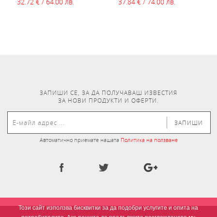
32.72 € / 64.00 лв.
37.84 € / 74.00 лв.
ЗАПИШИ СЕ, ЗА ДА ПОЛУЧАВАШ ИЗВЕСТИЯ
ЗА НОВИ ПРОДУКТИ И ОФЕРТИ.
ЗАПИШИ
Автоматично приемате нашата
Политика на ползване
Този сайт използва бисквитки за да подобри услугите и опита на
потребителите. Ако решите да продължите разглеждането му